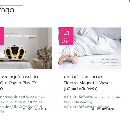
่าสุด
4
21
.
มี.ค.
ื่องกระตุ้นในการบำบัด
การบำบัดร่างกายด้วย
O e-Physio Plus EY-
Electro-Magnetic Waves
00
(คลื่นแม่เหล็กไฟฟ้า)
ื่องกระตุ้นในการบำบัดOTOe-
คลื่นแม่เหล็กไฟฟ้า(ElectromagneticWave
sioPlusEY-900 ในปัจจุบัน
MagneticWaves)
่วนใหญ่มีไลฟ์สไตล์การใช้เชี
คลื่นแม่เหล็กไฟฟ้า(แสง)คือคล..
อ่านเพิ่มเติม
อ่านเพิ่มเติม
ี่ย..