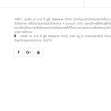
"KRC" บริษัท เค อาร์ ซี ฟูจิ ซัพพลาย จำกัด นำเข้าและจัดจำหน่ายเก้าอี้น
กำลังกาย เครื่อง/อุปกรณ์บำบัดต่าง ๆ แบรนด์ OTO ตอบโจทย์ให้กับผู้ที่ต้
และเล็งเห็นความสำคัญของการมีสุขภาพที่ดีทั้งทางกายและทางใจพร้อมบริก
อายุการใช้งาน
บริษัท เค อาร์ ซี ฟูจิ ซัพพลาย จำกัด 2141 หมู่ 6 ถนนเทพารักษ์ ตำ
จังหวัดสมุทรปราการ 10270