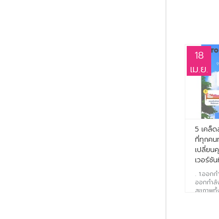
6
18
พ.ค.
เม.ย.
ผักไฮโดรโปรนิกส์
5 เคล็ด
(hydroponics)
ที่ทุกค
เปลี่ยน
ผักไฮโดรโปรนิกส์(hydroponics)
เวอร์ชันท
"หวานกรอบอุดมไปด้วยวิตามิน"
คือผักที่เพาะปลูกโดยไม่ใช้ดินเป็น
. 1.ออกก
ส..
ออกกำลัง
อ่านเพิ่มเติม
สุขภาพทั
เสริมระบบภ