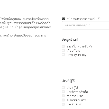
วดไฟฟ้าเพื่อสุขภาพ อุปกรณ์/เครื่องออก
สมัครรับข่าวสารทางอีเมล์
องฟื้นฟูสุขภาพให้กลับมาแข็งแรงอีกครั้ง
ารดูแล ซ่อมบำรุง แก่ลูกค้าทุกรายตลอด
บลเทพารักษ์ อำเภอเมืองสมุทรปราการ
ข้อมูลร้านค้า
สาขาที่จำหน่ายสินค้า
เกี่ยวกับเรา
Privacy Policy
บัญชีผู้ใช้
บัญชีผู้ใช้
ประวัติการสั่งซื้อ
รายการโปรด
รับจดหมายข่าว
การคืนสินค้า