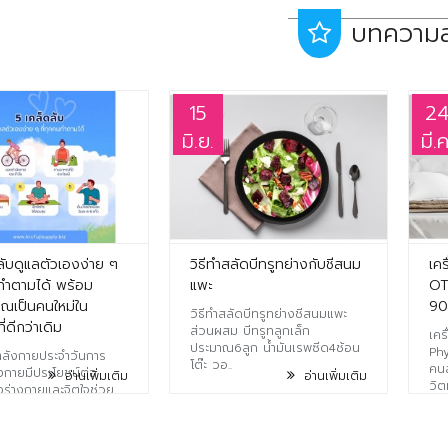
บทความล
15
2
มิ.ย.
มี.ค
ลับดูแลตัวเองง่าย ๆ
วิธีทำสลัดบีทรูทย่างกับชีสนม
เคร
นทำตามได้ พร้อม
แพะ
OT
คุณเป็นคนใหม่ใน
9
วิธีทำสลัดบีทรูทย่างชีสนมแพะ
ี่ดีกว่าเดิม
ส่วนผสม บีทรูทลูกเล็ก
เคร
ประมาณ6ลูก น้ำมันเรพซีด4ช้อน
Phy
ำลังกายประจำวันการ
โต๊ะ วอ..
คนส
กายมีประโยชน์ต่อ
อ่านเพิ่มเติม
อ่านเพิ่มเติม
วิตท
้งร่างกายและจิตใจช่วย
ูมิคุ้..